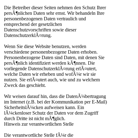
Die Betreiber dieser Seiten nehmen den Schutz Ihrer
persÃ¶nlichen Daten sehr ernst. Wir behandeln Ihre
personenbezogenen Daten vertraulich und
entsprechend der gesetzlichen
Datenschutzvorschriften sowie dieser
DatenschutzerklÃ¤rung.
Wenn Sie diese Website benutzen, werden
verschiedene personenbezogene Daten erhoben.
Personenbezogene Daten sind Daten, mit denen Sie
persÃ¶nlich identifiziert werden kÃ¶nnen. Die
vorliegende DatenschutzerklÃ¤rung erlÃ¤utert,
welche Daten wir erheben und wofÃ¼r wir sie
nutzen. Sie erlÃ¤utert auch, wie und zu welchem
Zweck das geschieht.
Wir weisen darauf hin, dass die DatenÃ¼bertragung
im Internet (z.B. bei der Kommunikation per E-Mail)
SicherheitslÃ¼cken aufweisen kann. Ein
lÃ¼ckenloser Schutz der Daten vor dem Zugriff
durch Dritte ist nicht mÃ¶glich.
Hinweis zur verantwortlichen Stelle
Die verantwortliche Stelle fÃ¼r die