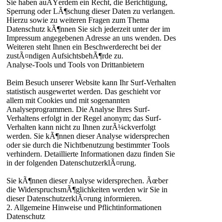
Sie haben auÃŸerdem ein Recht, die Berichtigung,
Sperrung oder LÃ¶schung dieser Daten zu verlangen.
Hierzu sowie zu weiteren Fragen zum Thema
Datenschutz kÃ¶nnen Sie sich jederzeit unter der im
Impressum angegebenen Adresse an uns wenden. Des
Weiteren steht Ihnen ein Beschwerderecht bei der
zustÃ¤ndigen AufsichtsbehÃ¶rde zu.
Analyse-Tools und Tools von Drittanbietern
Beim Besuch unserer Website kann Ihr Surf-Verhalten
statistisch ausgewertet werden. Das geschieht vor
allem mit Cookies und mit sogenannten
Analyseprogrammen. Die Analyse Ihres Surf-
Verhaltens erfolgt in der Regel anonym; das Surf-
Verhalten kann nicht zu Ihnen zurÃ¼ckverfolgt
werden. Sie kÃ¶nnen dieser Analyse widersprechen
oder sie durch die Nichtbenutzung bestimmter Tools
verhindern. Detaillierte Informationen dazu finden Sie
in der folgenden DatenschutzerklÃ¤rung.
Sie kÃ¶nnen dieser Analyse widersprechen. Ãœber
die WiderspruchsmÃ¶glichkeiten werden wir Sie in
dieser DatenschutzerklÃ¤rung informieren.
2. Allgemeine Hinweise und Pflichtinformationen
Datenschutz