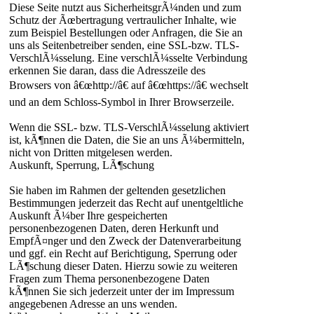
Diese Seite nutzt aus SicherheitsgrÃ¼nden und zum
Schutz der Ãœbertragung vertraulicher Inhalte, wie
zum Beispiel Bestellungen oder Anfragen, die Sie an
uns als Seitenbetreiber senden, eine SSL-bzw. TLS-
VerschlÃ¼sselung. Eine verschlÃ¼sselte Verbindung
erkennen Sie daran, dass die Adresszeile des
Browsers von â€œhttp://â€ auf â€œhttps://â€ wechselt
und an dem Schloss-Symbol in Ihrer Browserzeile.
Wenn die SSL- bzw. TLS-VerschlÃ¼sselung aktiviert
ist, kÃ¶nnen die Daten, die Sie an uns Ã¼bermitteln,
nicht von Dritten mitgelesen werden.
Auskunft, Sperrung, LÃ¶schung
Sie haben im Rahmen der geltenden gesetzlichen
Bestimmungen jederzeit das Recht auf unentgeltliche
Auskunft Ã¼ber Ihre gespeicherten
personenbezogenen Daten, deren Herkunft und
EmpfÃ¤nger und den Zweck der Datenverarbeitung
und ggf. ein Recht auf Berichtigung, Sperrung oder
LÃ¶schung dieser Daten. Hierzu sowie zu weiteren
Fragen zum Thema personenbezogene Daten
kÃ¶nnen Sie sich jederzeit unter der im Impressum
angegebenen Adresse an uns wenden.