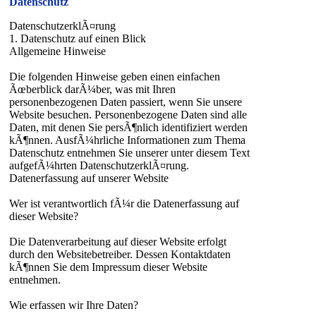
Datenschutz
DatenschutzerklÃ¤rung
1. Datenschutz auf einen Blick
Allgemeine Hinweise
Die folgenden Hinweise geben einen einfachen
Ãœberblick darÃ¼ber, was mit Ihren
personenbezogenen Daten passiert, wenn Sie unsere
Website besuchen. Personenbezogene Daten sind alle
Daten, mit denen Sie persÃ¶nlich identifiziert werden
kÃ¶nnen. AusfÃ¼hrliche Informationen zum Thema
Datenschutz entnehmen Sie unserer unter diesem Text
aufgefÃ¼hrten DatenschutzerklÃ¤rung.
Datenerfassung auf unserer Website
Wer ist verantwortlich fÃ¼r die Datenerfassung auf
dieser Website?
Die Datenverarbeitung auf dieser Website erfolgt
durch den Websitebetreiber. Dessen Kontaktdaten
kÃ¶nnen Sie dem Impressum dieser Website
entnehmen.
Wie erfassen wir Ihre Daten?