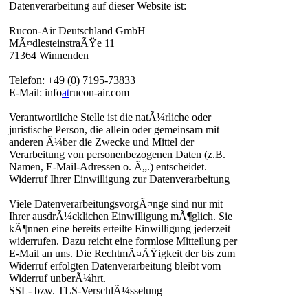
Datenverarbeitung auf dieser Website ist:
Rucon-Air Deutschland GmbH
MÃ¤dlesteinstraÃŸe 11
71364 Winnenden
Telefon: +49 (0) 7195-73833
E-Mail: info
at
rucon-air.com
Verantwortliche Stelle ist die natÃ¼rliche oder
juristische Person, die allein oder gemeinsam mit
anderen Ã¼ber die Zwecke und Mittel der
Verarbeitung von personenbezogenen Daten (z.B.
Namen, E-Mail-Adressen o. Ã„.) entscheidet.
Widerruf Ihrer Einwilligung zur Datenverarbeitung
Viele DatenverarbeitungsvorgÃ¤nge sind nur mit
Ihrer ausdrÃ¼cklichen Einwilligung mÃ¶glich. Sie
kÃ¶nnen eine bereits erteilte Einwilligung jederzeit
widerrufen. Dazu reicht eine formlose Mitteilung per
E-Mail an uns. Die RechtmÃ¤ÃŸigkeit der bis zum
Widerruf erfolgten Datenverarbeitung bleibt vom
Widerruf unberÃ¼hrt.
SSL- bzw. TLS-VerschlÃ¼sselung